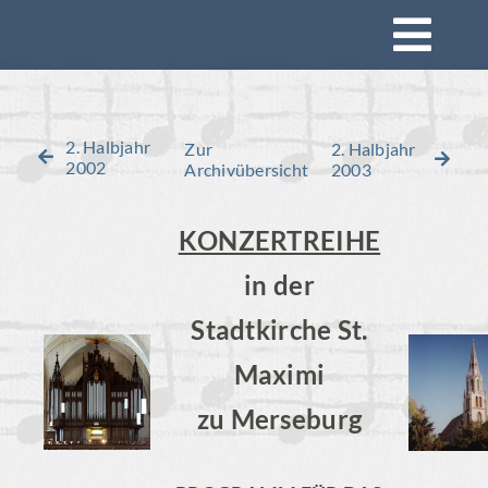
Zum
Togg
Inhalt
springen
Navi
Startseite
2. Halbjahr
Zur
2. Halbjahr
2002
Archivübersicht
2003
Konzerte
KONZERTREIHE
Mitsingen
in der
Stadtkirche St.
Impressionen
Maximi
Rückblick
zu Merseburg