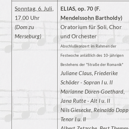
Sonntag, 6. Juli
,
ELIAS, op. 70 (F.
17.00 Uhr
Mendelssohn Bartholdy)
(Dom zu
Oratorium für Soli, Chor
Merseburg)
und Orchester
Abschlußkonzert im Rahmen der
Festwoche anläßlich des 10-jährigen
Bestehens der "Straße der Romanik"
Juliane Claus, Friederike
Schöder - Sopran I u. II
Marianne Doren-Goethard,
Jana Rutte - Alt I u. II
Nils Giesecke, Reinaldo Dopp
Tenor I u. II
Albert Zetzsche, Bert Themm