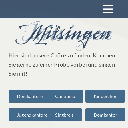
Zum
Togg
Inhalt
springen
Navi
Startseite
Konzerte
Hier sind unsere Chöre zu finden. Kommen
Sie gerne zu einer Probe vorbei und singen
Mitsingen
Sie mit!
Impressionen
Domkantorei
Cantiamo
Kinderchor
Rückblick
Jugendkantorei
Singkreis
Domkantor