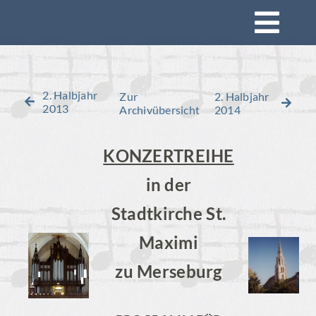
Zum
Togg
Inhalt
springen
Navi
Startseite
2. Halbjahr
Zur
2. Halbjahr
2013
Archivübersicht
2014
Konzerte
KONZERTREIHE
Mitsingen
in der
Stadtkirche St.
Impressionen
Maximi
Rückblick
zu Merseburg