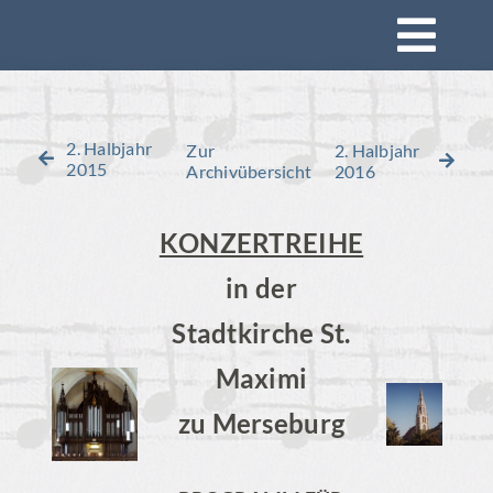
Zum
Togg
Inhalt
springen
Navi
Startseite
2. Halbjahr
Zur
2. Halbjahr
2015
Archivübersicht
2016
Konzerte
KONZERTREIHE
Mitsingen
in der
Stadtkirche St.
Impressionen
Maximi
Rückblick
zu Merseburg