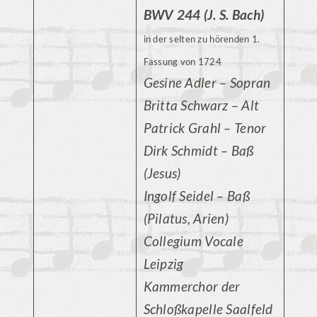
BWV 244 (J. S. Bach)
in der selten zu hörenden 1.
Fassung von 1724
Gesine Adler – Sopran
Britta Schwarz – Alt
Patrick Grahl – Tenor
Dirk Schmidt – Baß
(Jesus)
Ingolf Seidel – Baß
(Pilatus, Arien)
Collegium Vocale
Leipzig
Kammerchor der
Schloßkapelle Saalfeld