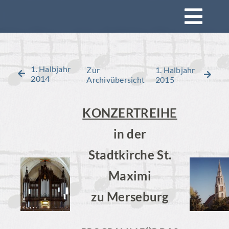
Zum
Togg
Inhalt
springen
Navi
Startseite
1. Halbjahr
Zur
1. Halbjahr
2014
Archivübersicht
2015
Konzerte
KONZERTREIHE
Mitsingen
in der
Stadtkirche St.
Impressionen
Maximi
Rückblick
zu Merseburg