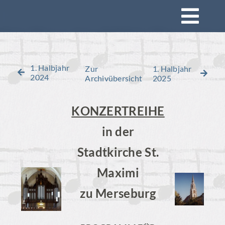
Zum
Togg
Inhalt
springen
Navi
Startseite
1. Halbjahr
Zur
1. Halbjahr
2024
Archivübersicht
2025
Konzerte
KONZERTREIHE
Mitsingen
in der
Stadtkirche St.
Impressionen
Maximi
Rückblick
zu Merseburg