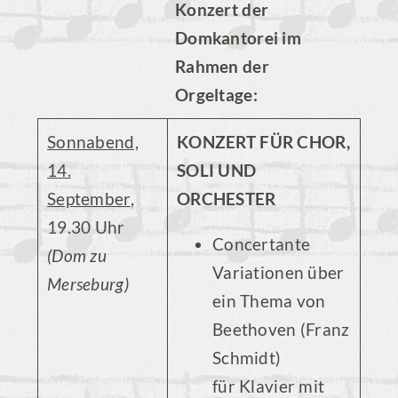
Konzert der
Domkantorei im
Rahmen der
Orgeltage:
Sonnabend,
KONZERT FÜR CHOR,
14.
SOLI UND
September
,
ORCHESTER
19.30 Uhr
Concertante
(Dom zu
Variationen über
Merseburg)
ein Thema von
Beethoven (Franz
Schmidt)
für Klavier mit