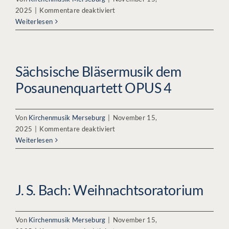
für
2025
|
Kommentare deaktiviert
Le
Weiterlesen
chant
des
oyseaux
–
Sächsische Bläsermusik dem
Der
Posaunenquartett OPUS 4
Gesang
der
Vögel
Von
Kirchenmusik Merseburg
|
November 15,
für
2025
|
Kommentare deaktiviert
Sächsische
Weiterlesen
Bläsermusik
dem
Posaunenquartett
OPUS
J. S. Bach: Weihnachtsoratorium
4
Von
Kirchenmusik Merseburg
|
November 15,