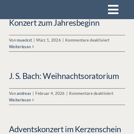
Zum
Togg
Inhalt
Konzert zum Jahresbeginn
springen
Navi
Startseite
für
Von
mueckst
|
März 1, 2026
|
Kommentare deaktiviert
Konzert
Weiterlesen
Konzerte
zum
Jahresbeginn
Mitsingen
J. S. Bach: Weihnachtsoratorium
Impressionen
für
Von
andreas
|
Februar 4, 2026
|
Kommentare deaktiviert
J.
Weiterlesen
S.
Rückblick
Bach:
Weihnachts
Adventskonzert im Kerzenschein