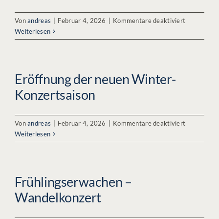
für
Von
andreas
|
Februar 4, 2026
|
Kommentare deaktiviert
Adventskon
Weiterlesen
im
Kerzensche
Eröffnung der neuen Winter-
Konzertsaison
für
Von
andreas
|
Februar 4, 2026
|
Kommentare deaktiviert
Eröffnung
Weiterlesen
der
neuen
Winter-
Konzertsai
Frühlingserwachen –
Wandelkonzert