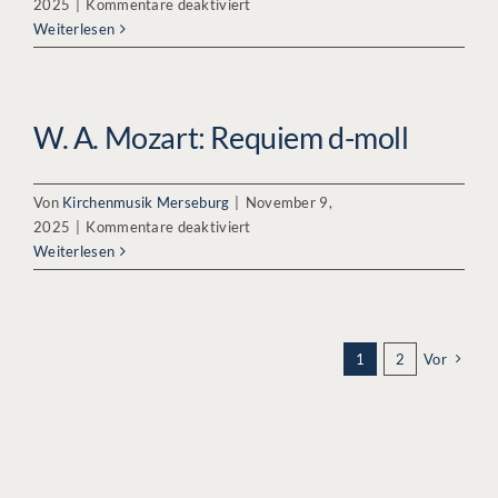
für
2025
|
Kommentare deaktiviert
J.
Weiterlesen
S.
Bach:
Weihnachtsoratorium
W. A. Mozart: Requiem d-moll
Von
Kirchenmusik Merseburg
|
November 9,
für
2025
|
Kommentare deaktiviert
W.
Weiterlesen
A.
Mozart:
Requiem
d-
1
2
Vor
moll